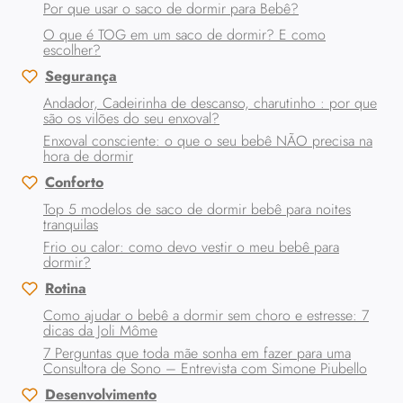
Por que usar o saco de dormir para Bebê?
O que é TOG em um saco de dormir? E como
escolher?
Segurança
Andador, Cadeirinha de descanso, charutinho : por que
são os vilões do seu enxoval?
Enxoval consciente: o que o seu bebê NÃO precisa na
hora de dormir
Conforto
Top 5 modelos de saco de dormir bebê para noites
tranquilas
Frio ou calor: como devo vestir o meu bebê para
dormir?
Rotina
Como ajudar o bebê a dormir sem choro e estresse: 7
dicas da Joli Môme
7 Perguntas que toda mãe sonha em fazer para uma
Consultora de Sono – Entrevista com Simone Piubello
Desenvolvimento