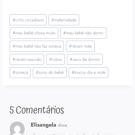
Tags
#
ciclo circadiano
#
maternidade
do
Post:
#
meu bebê chora muito
#
meu bebê não dormi
#
meu bebê não faz soneca
#
récem mãe
#
recém-nascido
#
rotina
#
saco de dormir
#
soneca
#
sono do bebê
#
trocou dia e noite
5 Comentários
Elisangela
disse: