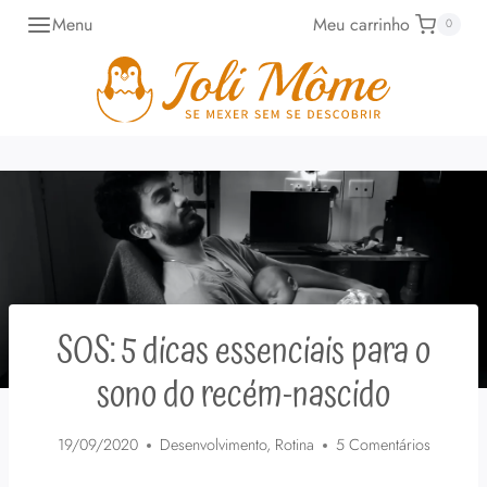
Pular
Menu
Meu carrinho
0
para
o
Conteúdo
SOS: 5 dicas essenciais para o
sono do recém-nascido
19/09/2020
Desenvolvimento
,
Rotina
5 Comentários