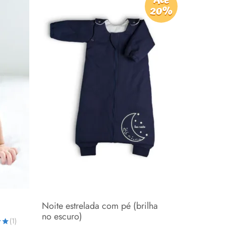
através
20%
R$387,00
Noite estrelada com pé (brilha
no escuro)
(1)