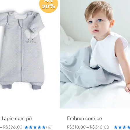
através
através
20%
R$287,00
R$369,00
t Lapin com pé
Embrun com pé
Faixa
Faixa
–
R$
396,00
R$
310,00
–
R$
340,00
(16)
s
1-3 anos
2-5 anos
6-24 meses
1-3 anos
2-5 anos