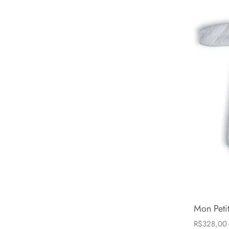
Mon Peti
R$
328,00
6-24 mese