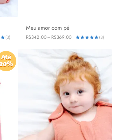
Meu amor com pé
Faixa
R$
342,00
–
R$
369,00
(3)
(3)
6-24 meses
1-3 anos
2-5 anos
de
o
Avaliação
preço:
5.00
R$342,00
de 5
Até
através
20%
R$369,00