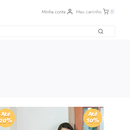
Minha conta
Meu carrinho
0
Até
Até
20%
10%