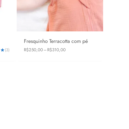
Fresquinho Terracotta com pé
Faixa
R$
250,00
–
R$
310,00
(3)
6-24 meses
1-3 anos
2-5 anos
de
o
preço:
R$250,00
através
R$310,00