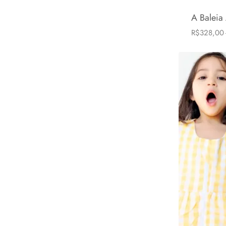
A Balei
R$
328,00
6-24 mese