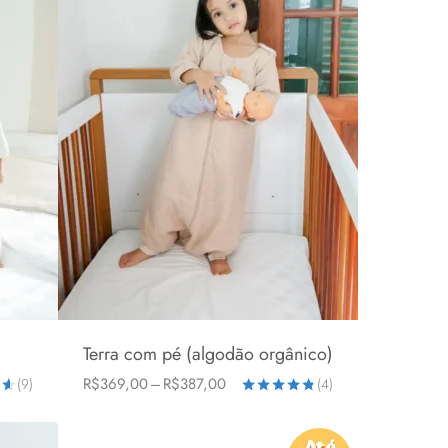
Terra com pé (algodão orgânico)
Faixa
R$
369,00
–
R$
387,00
(9)
(4)
6-24 meses
1-3 anos
2-5 anos
de
o
Avaliação
preço:
4.75
R$369,00
de 5
Até