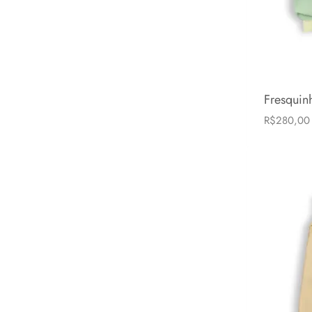
Fresquin
R$
280,00
6-24 mese