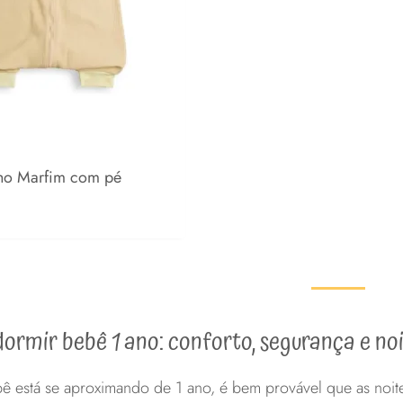
ho Marfim com pé
s
1-3 anos
2-5 anos
ormir bebê 1 ano: conforto, segurança e noi
ê está se aproximando de 1 ano, é bem provável que as noites