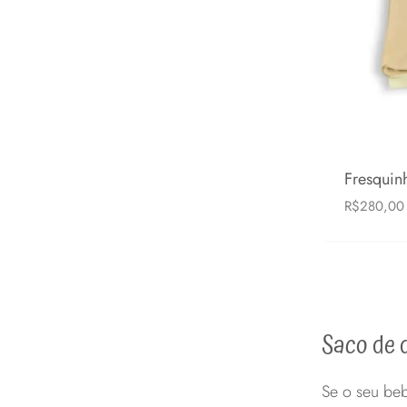
Fresquin
R$
280,00
6-24 mese
Saco de d
Se o seu beb