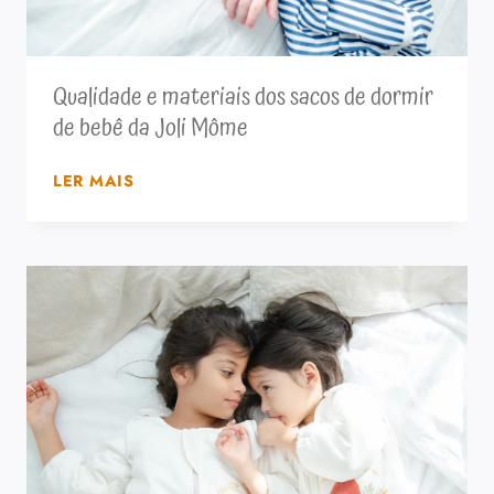
Qualidade e materiais dos sacos de dormir
de bebê da Joli Môme
QUALIDADE
LER MAIS
E
MATERIAIS
DOS
SACOS
DE
DORMIR
DE
BEBÊ
DA
JOLI
MÔME