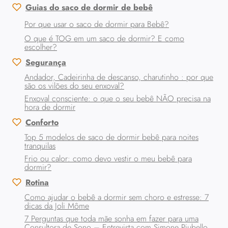
Guias do saco de dormir de bebê
Por que usar o saco de dormir para Bebê?
O que é TOG em um saco de dormir? E como
escolher?
Segurança
Andador, Cadeirinha de descanso, charutinho : por que
são os vilões do seu enxoval?
Enxoval consciente: o que o seu bebê NÃO precisa na
hora de dormir
Conforto
Top 5 modelos de saco de dormir bebê para noites
tranquilas
Frio ou calor: como devo vestir o meu bebê para
dormir?
Rotina
Como ajudar o bebê a dormir sem choro e estresse: 7
dicas da Joli Môme
7 Perguntas que toda mãe sonha em fazer para uma
Consultora de Sono – Entrevista com Simone Piubello