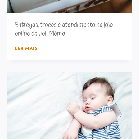
Entregas, trocas e atendimento na loja
online da Joli Môme
ENTREGAS,
LER MAIS
TROCAS
E
ATENDIMENTO
NA
LOJA
ONLINE
DA
JOLI
MÔME