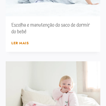
Escolha e manutenção do saco de dormir
do bebê
ESCOLHA
LER MAIS
E
MANUTENÇÃO
DO
SACO
DE
DORMIR
DO
BEBÊ