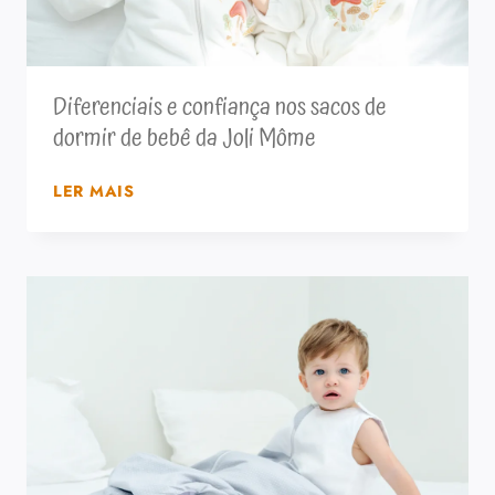
Diferenciais e confiança nos sacos de
dormir de bebê da Joli Môme
DIFERENCIAIS
LER MAIS
E
CONFIANÇA
NOS
SACOS
DE
DORMIR
DE
BEBÊ
DA
JOLI
MÔME