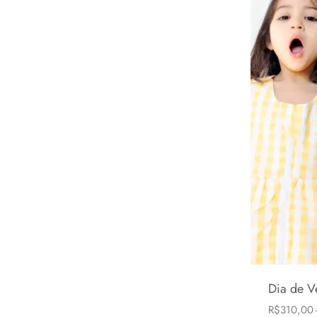
Dia de V
R$
310,00
6-24 mese