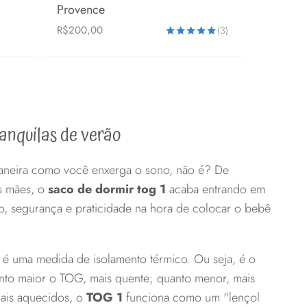
Provence
R$
200,00
(3)
0-6 meses
6-24 meses
Avaliação
5.00
de 5
ranquilas de verão
aneira como você enxerga o sono, não é? De
as mães, o
saco de dormir tog 1
acaba entrando em
o, segurança e praticidade na hora de colocar o bebê
 é uma medida de isolamento térmico. Ou seja, é o
anto maior o TOG, mais quente; quanto menor, mais
 mais aquecidos, o
TOG 1
funciona como um "lençol