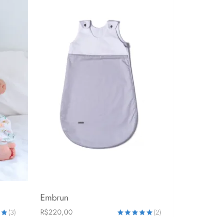
através
R$250,00
Embrun
R$
220,00
(3)
(2)
0-6 meses
6-24 meses