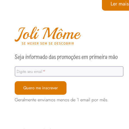
Ler mais
Saco de do
Um
saco de
experiência 
Na Joli Môme
maneira
, c
Seja informado das promoções em primeira mão
pele ou pont
Digite seu email
*
Outro ponto 
reduzindo si
Quero me inscrever
confortável 
aviamentos,
Geralmente enviamos menos de 1 email por mês.
e para os pr
Quer entende
para os dias