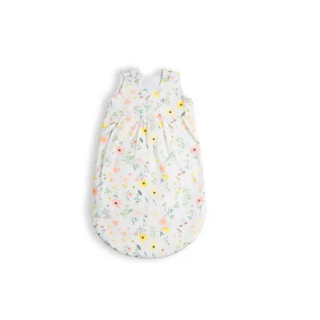
o
Avaliação
5.00
de 5