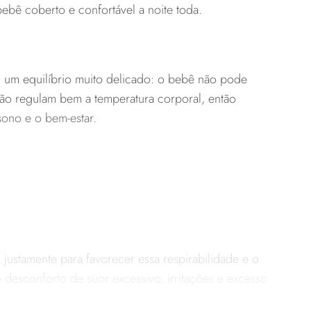
bebê coberto e confortável a noite toda.
 um equilíbrio muito delicado: o bebê não pode
não regulam bem a temperatura corporal, então
sono e o bem-estar.
, justamente para favorecer essa respirabilidade e o
 desconforto de suor excessivo, irritações e excesso