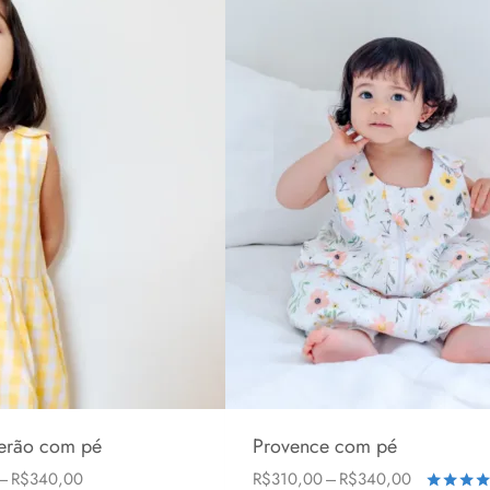
através
através
R$340,00
R$340,00
erão com pé
Provence com pé
Faixa
Faixa
–
R$
340,00
R$
310,00
–
R$
340,00
s
1-3 anos
2-5 anos
6-24 meses
1-3 anos
2-5 anos