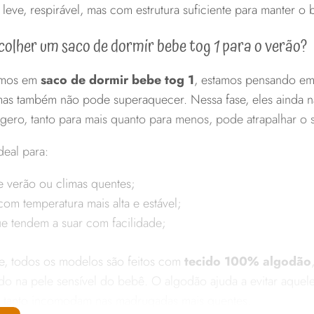
leve, respirável, mas com estrutura suficiente para manter o 
colher um saco de dormir bebe tog 1 para o verão?
amos em
saco de dormir bebe tog 1
, estamos pensando em
 mas também não pode superaquecer. Nessa fase, eles ainda 
gero, tanto para mais quanto para menos, pode atrapalhar o 
eal para:
e verão ou climas quentes;
om temperatura mais alta e estável;
e tendem a suar com facilidade;
e, todos os modelos são feitos com
tecido 100% algodão
do na pele sensível do bebê. O algodão ajuda a evitar aquele
e tanto incomodam nas madrugadas mais quentes.