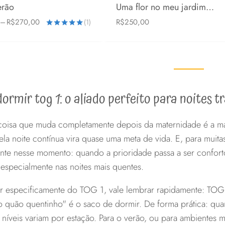
erão
Uma flor no meu jardim…
Faixa
–
R$
270,00
R$
250,00
(1)
6-24 meses
2-4 anos
2-4 anos
de
Avaliação
preço:
5.00
R$220,00
de 5
através
R$270,00
ormir tog 1: o aliado perfeito para noites t
coisa que muda completamente depois da maternidade é a m
ela noite contínua vira quase uma meta de vida. E, para muit
nte nesse momento: quando a prioridade passa a ser confort
 especialmente nas noites mais quentes.
ar especificamente do TOG 1, vale lembrar rapidamente: TOG
o quão quentinho" é o saco de dormir. De forma prática: qu
s níveis variam por estação. Para o verão, ou para ambientes