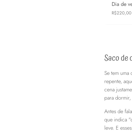
Dia de v
R$
220,00
0-6 meses
Saco de d
Se tem uma 
repente, aqu
cena justame
para dormir,
Antes de fal
que indica "
leve. E esse