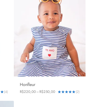
Honfleur
Faixa
R$
220,00
–
R$
250,00
(4)
(2)
0-6 meses
6-24 meses
de
o
Avaliação
preço:
5.00
R$220,00
de 5