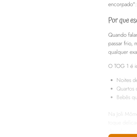
encorpado": 
Por que es
Quando fal
passar frio,
qualquer exa
O TOG 1 é id
Noites d
Quartos c
Bebês qu
Na Joli Môm
toque delica
de calor qu