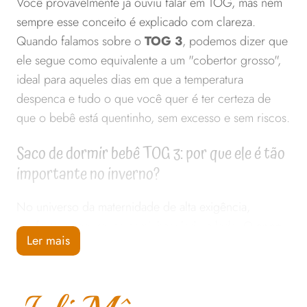
Você provavelmente já ouviu falar em TOG, mas nem
sempre esse conceito é explicado com clareza.
Quando falamos sobre o
TOG 3
, podemos dizer que
ele segue como equivalente a um "cobertor grosso",
ideal para aqueles dias em que a temperatura
despenca e tudo o que você quer é ter certeza de
que o bebê está quentinho, sem excesso e sem riscos.
Saco de dormir bebê TOG 3: por que ele é tão
importante no inverno?
No universo da maternidade de alta exigência,
conforto e segurança caminham lado a lado. O
saco
Ler mais
de dormir bebê TOG 3
foi pensado exatamente
para essas noites frias em que as cobertas saem do
lugar, o bebê se mexe bastante e você acorda várias
vezes só para checar se ele ainda está coberto.