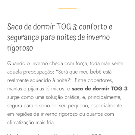
produto
tem
várias
Saco de dormir TOG 3: conforto e
variantes.
segurança para noites de inverno
As
rigoroso
opções
podem
ser
Quando o inverno chega com força, toda mãe sente
escolhidas
aquela preocupação: "Será que meu bebê está
na
realmente aquecido à noite?". Entre cobertores,
página
mantas e pijamas térmicos, o
saco de dormir TOG 3
do
surge como uma solução prática, e, principalmente,
produto
segura para o sono do seu pequeno, especialmente
em regiões de inverno rigoroso ou quartos com
climatização mais fria.