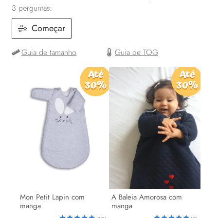
3 perguntas:
Começar
Guia de tamanho
Guia de TOG
Até
Até
30%
30%
Mon Petit Lapin com
A Baleia Amorosa com
manga
manga