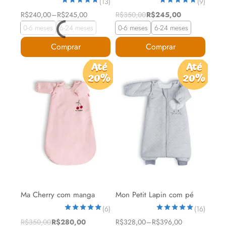
(13)
(9)
Avaliação
Avaliação
Faixa
O
O
R$
240,00
–
R$
245,00
R$
350,00
R$
245,00
5.00
5.00
de
preço
preço
de 5
de 5
0-6 meses
6-24 meses
0-6 meses
6-24 meses
preço:
original
atual
R$240,00
era:
é:
Comprar
Comprar
através
R$350,00.
R$245,00.
R$245,00
Este
Este
Até
Até
20%
20%
produto
produto
tem
tem
várias
várias
variantes.
variantes.
As
As
opções
opções
podem
podem
ser
ser
escolhidas
escolhidas
Ma Cherry com manga
Mon Petit Lapin com pé
na
na
(6)
(16)
página
página
Avaliação
Avaliação
O
O
Faixa
R$
350,00
R$
280,00
R$
328,00
–
R$
396,00