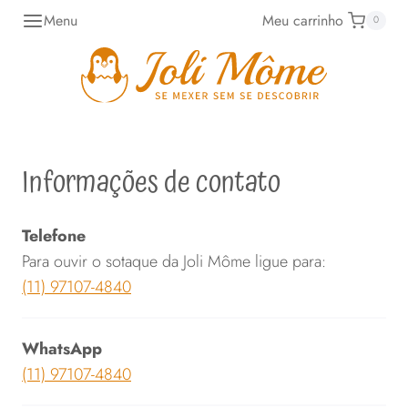
Pular
Menu
Meu carrinho
0
para
o
Conteúdo
Informações de contato
Telefone
Para ouvir o sotaque da Joli Môme ligue para:
(11) 97107-4840
WhatsApp
(11) 97107-4840