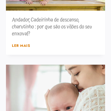
Andador, Cadeirinha de descanso,
charutinho : por que são os vilões do seu
enxoval?
ANDADOR,
LER MAIS
CADEIRINHA
DE
DESCANSO,
CHARUTINHO
:
POR
QUE
SÃO
OS
VILÕES
DO