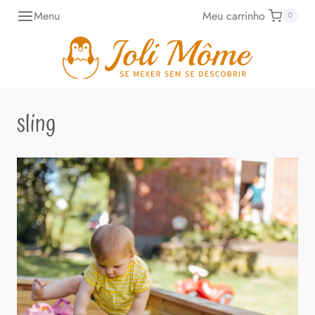
Pular
Menu
Meu carrinho
0
para
o
Conteúdo
sling