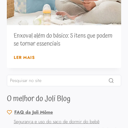
Enxoval além do básico: 5 itens que podem
se tornar essenciais
ENXOVAL
LER MAIS
ALÉM
DO
BÁSICO:
5
ITENS
O melhor do Joli Blog
QUE
PODEM
SE
FAQ da Joli Môme
TORNAR
Segurança e uso do saco de dormir do bebê
ESSENCIAIS