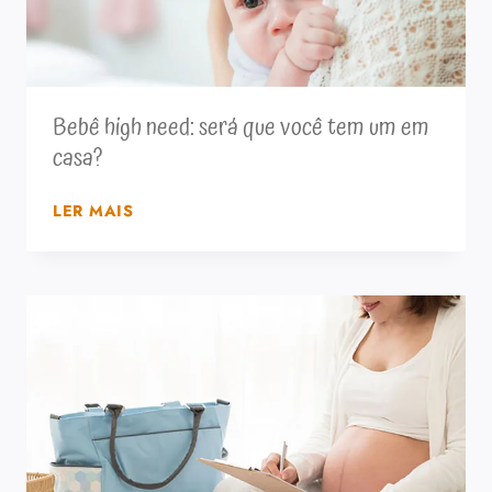
SEU
ENXOVAL?
Bebê high need: será que você tem um em
casa?
BEBÊ
LER MAIS
HIGH
NEED:
SERÁ
QUE
VOCÊ
TEM
UM
EM
CASA?