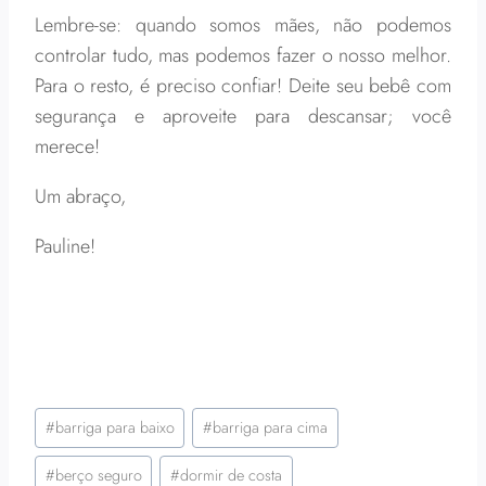
Lembre-se: quando somos mães, não podemos
controlar tudo, mas podemos fazer o nosso melhor.
Para o resto, é preciso confiar! Deite seu bebê com
segurança e aproveite para descansar; você
merece!
Um abraço,
Pauline!
Tags
#
barriga para baixo
#
barriga para cima
do
Post:
#
berço seguro
#
dormir de costa