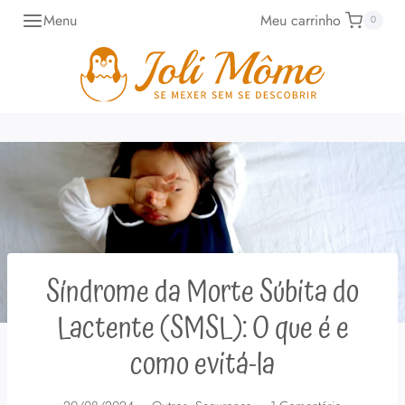
Pular
Menu
Meu carrinho
0
para
o
Conteúdo
Síndrome da Morte Súbita do
Lactente (SMSL): O que é e
como evitá-la