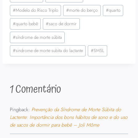
#
Modelo do Risco Triplo
#
morte do berço
#
quarto
#
quarto bebê
#
saco de dormir
#
síndrome de morte súbita
#
sindrome de morte subita do lactante
#
SMSL
1 Comentário
Pingback:
Prevenção da Síndrome de Morte Súbita do
Lactente: Importância dos bons hábitos de sono e do uso
de sacos de dormir para bebê – Joli Môme