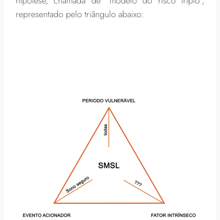
hipótese, chamada de “modelo do risco triplo”,
representado pelo triângulo abaixo: