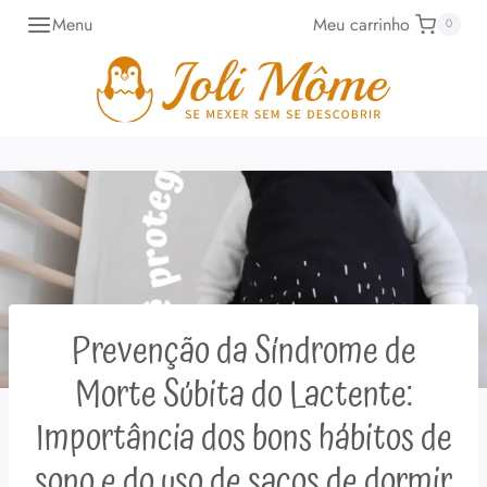
Pular
Menu
Meu carrinho
0
para
o
Conteúdo
Prevenção da Síndrome de
Morte Súbita do Lactente:
Importância dos bons hábitos de
sono e do uso de sacos de dormir