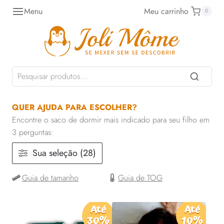
Pular
Menu
Meu carrinho
0
para
o
Conteúdo
QUER AJUDA PARA ESCOLHER?
Encontre o saco de dormir mais indicado para seu filho em
3 perguntas:
Sua seleção (28)
Guia de tamanho
Guia de TOG
Até
Até
30%
10%