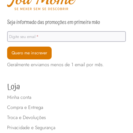
ser
na
escolhidas
página
na
Seja informado das promoções em primeira mão
do
página
produto
do
Digite seu email
*
produto
Quero me inscrever
Geralmente enviamos menos de 1 email por mês.
Loja
Minha conta
Compra e Entrega
Troca e Devoluções
Privacidade e Segurança