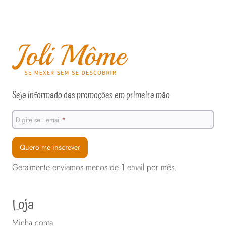
Este
produto
tem
várias
variantes.
As
opções
Seja informado das promoções em primeira mão
podem
ser
Digite seu email
*
escolhidas
na
Quero me inscrever
página
Geralmente enviamos menos de 1 email por mês.
do
produto
Loja
Minha conta