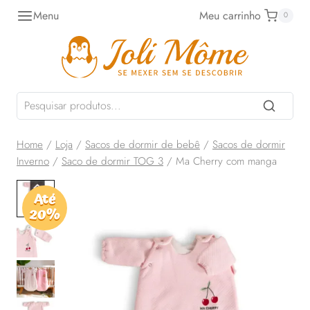
Pular
Menu
Meu carrinho
0
para
o
Conteúdo
Home
/
Loja
/
Sacos de dormir de bebê
/
Sacos de dormir
Inverno
/
Saco de dormir TOG 3
/
Ma Cherry com manga
Até
20%