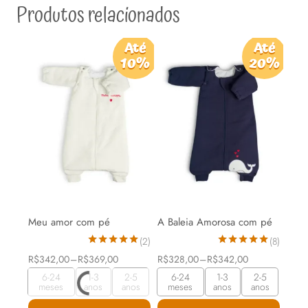
Produtos relacionados
Até
Até
10%
20%
Meu amor com pé
A Baleia Amorosa com pé
(2)
(8)
Avaliação
Avaliação
Faixa
Faixa
R$
342,00
–
R$
369,00
R$
328,00
–
R$
342,00
5.00
5.00
de
de
de 5
de 5
6-24
1-3
2-5
6-24
1-3
2-5
preço:
preço:
meses
anos
anos
meses
anos
anos
R$342,00
R$328,00
através
através