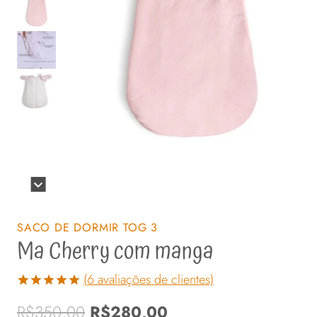
SACO DE DORMIR TOG 3
Ma Cherry com manga
(
6
avaliações de clientes)
Avaliado
6
O
O
R$
350,00
R$
280,00
como
5.00