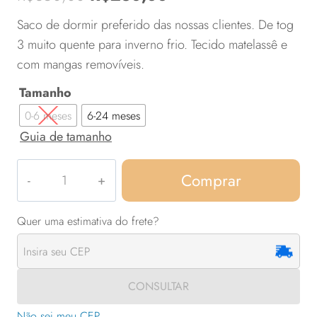
de 5, com
preço
preço
baseado em
Saco de dormir preferido das nossas clientes. De tog
avaliações
original
atual
3 muito quente para inverno frio. Tecido matelassê e
de clientes
com mangas removíveis.
era:
é:
Tamanho
R$350,00.
R$280,00.
0-6 meses
6-24 meses
Guia de tamanho
Ma
Comprar
Cherry
com
manga
quantidade
CONSULTAR
Não sei meu CEP