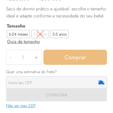
de 5, com
de
baseado
Saco de dormir prático e ajustável: escolha o tamanho
em
preço:
ideal e adapte conforme a necessidade do seu bebê.
avaliações
de clientes
R$280,00
Tamanho
através
6-24 meses
1-3 anos
2-5 anos
Guia de tamanho
R$369,00
Champignon
Comprar
com
pé
quantidade
CONSULTAR
Não sei meu CEP