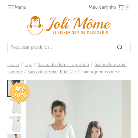
Pular
Menu
Meu carrinho
0
para
o
Conteúdo
Home
/
Loja
/
Sacos de dormir de bebê
/
Sacos de dormir
Inverno
/
Saco de dormir TOG 2
/
Champignon com pé
Até
20%