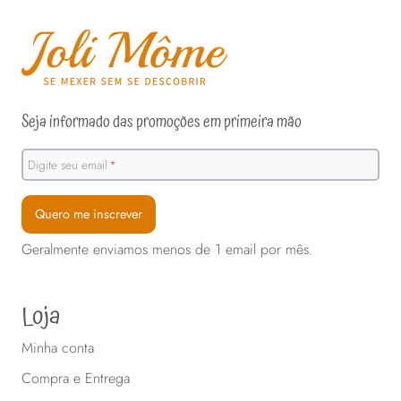
tem
várias
variantes.
As
opções
Seja informado das promoções em primeira mão
podem
ser
Digite seu email
*
escolhidas
na
Quero me inscrever
página
Geralmente enviamos menos de 1 email por mês.
do
produto
Loja
Minha conta
Compra e Entrega