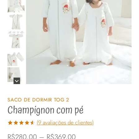
SACO DE DORMIR TOG 2
Champignon com pé
(
9
avaliações de clientes)
Avaliado
9
Faixa
R$
280,00
–
R$
369,00
como
4.56