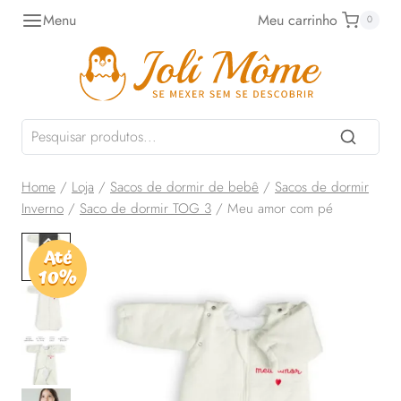
Pular
Menu
Meu carrinho
0
para
o
Conteúdo
Home
/
Loja
/
Sacos de dormir de bebê
/
Sacos de dormir
Inverno
/
Saco de dormir TOG 3
/
Meu amor com pé
Até
10%