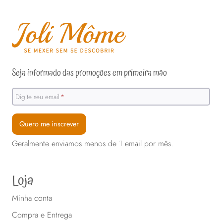
tem
várias
variantes.
As
opções
Seja informado das promoções em primeira mão
podem
ser
Digite seu email
*
escolhidas
na
Quero me inscrever
página
Geralmente enviamos menos de 1 email por mês.
do
produto
Loja
Minha conta
Compra e Entrega