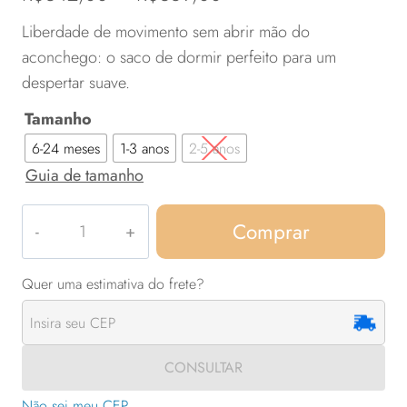
de 5, com
de
baseado em
Liberdade de movimento sem abrir mão do
avaliações
preço:
aconchego: o saco de dormir perfeito para um
de clientes
despertar suave.
R$342,00
Tamanho
através
6-24 meses
1-3 anos
2-5 anos
R$369,00
Guia de tamanho
Meu
Comprar
amor
com
pé
quantidade
CONSULTAR
Não sei meu CEP