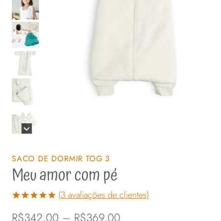
SACO DE DORMIR TOG 3
Meu amor com pé
(
3
avaliações de clientes)
Avaliado
3
Faixa
R$
342,00
–
R$
369,00
como
5.00