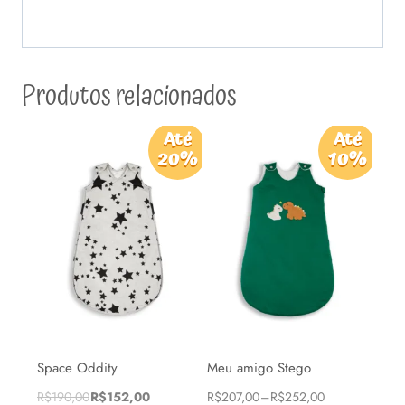
Produtos relacionados
Até
Até
20%
10%
Space Oddity
Meu amigo Stego
O
O
Faixa
R$
190,00
R$
152,00
R$
207,00
–
R$
252,00