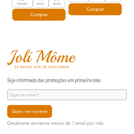
R$280,00
produto
produto
preço:
meses
anos
anos
através
R$304,00
Comprar
R$369,00
através
Comprar
R$328,00
Este
Este
produto
produto
tem
tem
várias
várias
variantes.
variantes.
As
As
opções
opções
podem
Seja informado das promoções em primeira mão
podem
ser
ser
escolhidas
Digite seu email
*
escolhidas
na
na
página
Quero me inscrever
página
do
Geralmente enviamos menos de 1 email por mês.
do
produto
produto