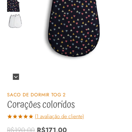
SACO DE DORMIR TOG 2
Corações coloridos
(
1
avaliação de cliente)
Avaliado
1
O
O
R$
190,00
R$
171,00
como
5.00