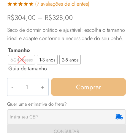
(
7
avaliações de clientes)
Avaliado
7
Faixa
R$
304,00
–
R$
328,00
como
5.00
de 5, com
de
baseado em
Saco de dormir prático e ajustável: escolha o tamanho
avaliações
preço:
ideal e adapte conforme a necessidade do seu bebê.
de clientes
R$304,00
Tamanho
através
6-24 meses
1-3 anos
2-5 anos
Guia de tamanho
R$328,00
Noite
Comprar
estrelada
com
pé
(brilha
no
CONSULTAR
escuro)