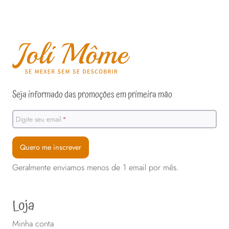
produto
tem
várias
variantes.
As
opções
Seja informado das promoções em primeira mão
podem
ser
Digite seu email
*
escolhidas
na
Quero me inscrever
página
Geralmente enviamos menos de 1 email por mês.
do
produto
Loja
Minha conta