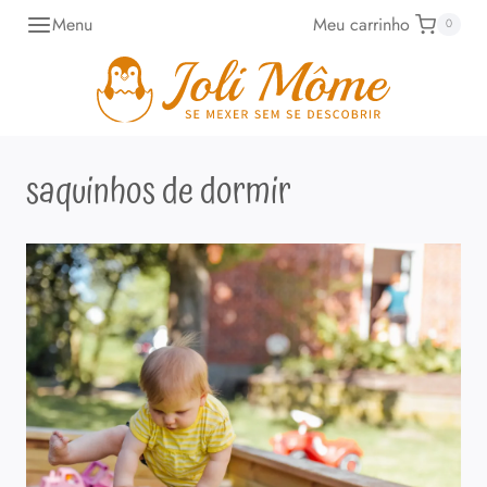
Pular
Menu
Meu carrinho
0
para
o
Conteúdo
saquinhos de dormir