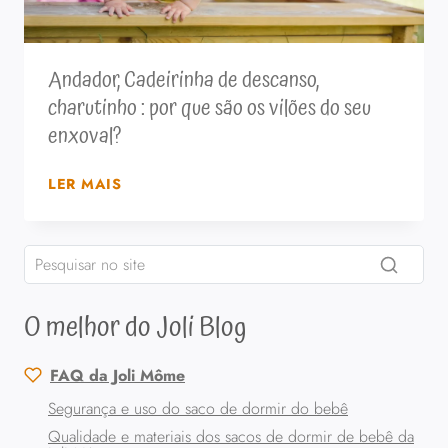
Andador, Cadeirinha de descanso,
charutinho : por que são os vilões do seu
enxoval?
ANDADOR,
LER MAIS
CADEIRINHA
DE
DESCANSO,
CHARUTINHO
:
O melhor do Joli Blog
POR
QUE
SÃO
FAQ da Joli Môme
OS
Segurança e uso do saco de dormir do bebê
VILÕES
DO
Qualidade e materiais dos sacos de dormir de bebê da