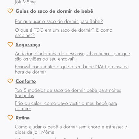
Joli Môme
SEU
ENXOVAL?
Guias do saco de dormir de bebê
Por que usar o saco de dormir para Bebê?
O que é TOG em um saco de dormir? E como
escolher?
Segurança
Andador, Cadeirinha de descanso, charutinho : por que
são os vilões do seu enxoval?
Enxoval consciente: o que o seu bebê NÃO precisa na
hora de dormir
Conforto
Top 5 modelos de saco de dormir bebê para noites
tranquilas
Frio ou calor: como devo vestir o meu bebê para
dormir?
Rotina
Como ajudar o bebê a dormir sem choro e estresse: 7
dicas da Joli Môme