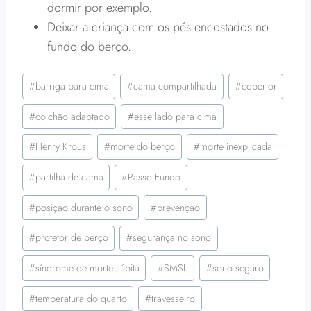
dormir por exemplo.
Deixar a criança com os pés encostados no
fundo do berço.
Tags
#
barriga para cima
#
cama compartilhada
#
cobertor
do
Post:
#
colchão adaptado
#
esse lado para cima
#
Henry Krous
#
morte do berço
#
morte inexplicada
#
partilha de cama
#
Passo Fundo
#
posição durante o sono
#
prevenção
#
protetor de berço
#
segurança no sono
#
síndrome de morte súbita
#
SMSL
#
sono seguro
#
temperatura do quarto
#
travesseiro