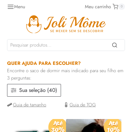
Pular
Menu
Meu carrinho
0
para
o
Conteúdo
QUER AJUDA PARA ESCOLHER?
Encontre o saco de dormir mais indicado para seu filho em
3 perguntas:
Sua seleção (40)
Guia de tamanho
Guia de TOG
Até
Até
30%
10%