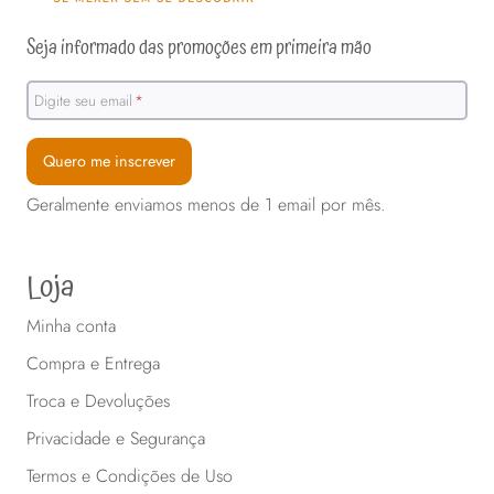
escolhidas
na
na
página
Seja informado das promoções em primeira mão
página
do
do
produto
Digite seu email
*
produto
Quero me inscrever
Geralmente enviamos menos de 1 email por mês.
Loja
Minha conta
Compra e Entrega
Troca e Devoluções
Privacidade e Segurança
Termos e Condições de Uso