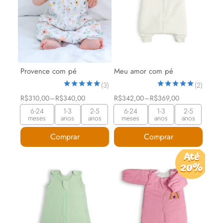
As
As
opções
opções
podem
podem
ser
ser
escolhidas
escolhidas
na
Provence com pé
Meu amor com pé
na
página
(3)
(2)
página
Avaliação
Avaliação
do
Faixa
Faixa
R$
310,00
–
R$
340,00
R$
342,00
–
R$
369,00
5.00
5.00
de
de
do
produto
de 5
de 5
6-24
1-3
2-5
6-24
1-3
2-5
preço:
preço:
meses
anos
anos
meses
anos
anos
R$310,00
R$342,00
produto
através
através
Comprar
Comprar
R$340,00
R$369,00
Este
Este
Até
20%
produto
produto
tem
tem
várias
várias
variantes.
variantes.
As
As