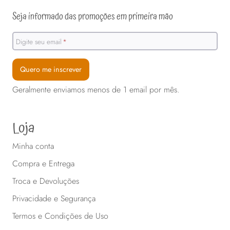
podem
podem
Seja informado das promoções em primeira mão
ser
ser
escolhidas
escolhidas
Digite seu email
*
na
na
página
página
Quero me inscrever
do
do
produto
Geralmente enviamos menos de 1 email por mês.
produto
Loja
Minha conta
Compra e Entrega
Troca e Devoluções
Privacidade e Segurança
Termos e Condições de Uso