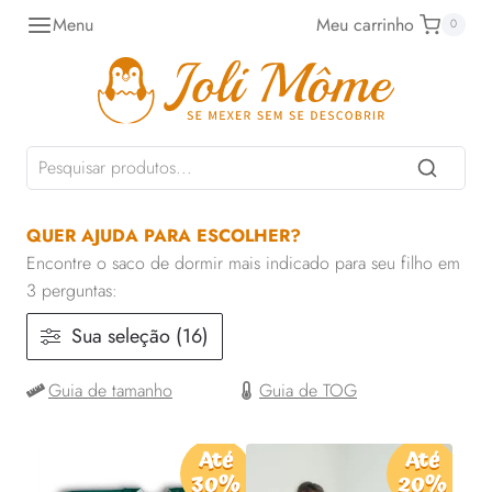
Pular
Menu
Meu carrinho
0
para
o
Conteúdo
QUER AJUDA PARA ESCOLHER?
Encontre o saco de dormir mais indicado para seu filho em
3 perguntas:
Sua seleção (16)
Guia de tamanho
Guia de TOG
Até
Até
30%
20%