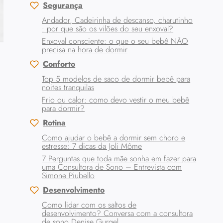
Segurança
Andador, Cadeirinha de descanso, charutinho
: por que são os vilões do seu enxoval?
Enxoval consciente: o que o seu bebê NÃO
precisa na hora de dormir
Conforto
Top 5 modelos de saco de dormir bebê para
noites tranquilas
Frio ou calor: como devo vestir o meu bebê
para dormir?
Rotina
Como ajudar o bebê a dormir sem choro e
estresse: 7 dicas da Joli Môme
7 Perguntas que toda mãe sonha em fazer para
uma Consultora de Sono – Entrevista com
Simone Piubello
Desenvolvimento
Como lidar com os saltos de
desenvolvimento? Conversa com a consultora
de sono Denise Gurgel