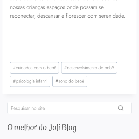
nossas crianças espaços onde possam se
reconectar, descansar e florescer com serenidade.
Tags
#
cuidados com o bebê
#
desenvolvimento do bebê
do
Post:
#
psicologia infantil
#
sono do bebê
O melhor do Joli Blog