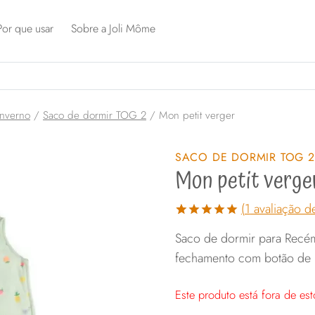
Por que usar
Sobre a Joli Môme
Inverno
/
Saco de dormir TOG 2
/
Mon petit verger
SACO DE DORMIR TOG 2
Mon petit verge
(
1
avaliação de
Avaliado
1
Saco de dormir para Recém
como
5.00
de 5, com
fechamento com botão de 
baseado em
avaliação
de cliente
Este produto está fora de est