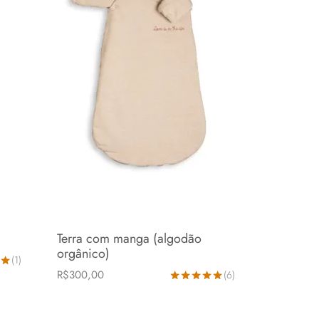
Terra com manga (algodão
orgânico)
(1)
R$
300,00
(6)
o
0-6 meses
6-24 meses
Avaliação
5.00
de 5