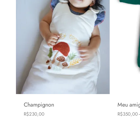
Champignon
Meu amig
R$
230,00
R$
350,00
0-6 meses
6-24 meses
6-24 meses