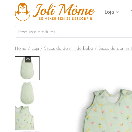
Pular
Loja
para
o
Conteúdo
Home
/
Loja
/
Sacos de dormir de bebê
/
Sacos de dormir 